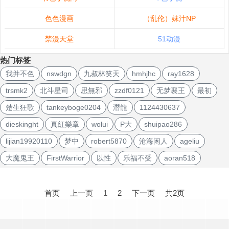
色色漫画
（乱伦）妹汁NP
禁漫天堂
51动漫
热门标签
我并不色
nswdgn
九叔林笑天
hmhjhc
ray1628
trsmk2
北斗星司
思無邪
zzdf0121
无梦襄王
最初
楚生狂歌
tankeyboge0204
潛龍
1124430637
dieskinght
真紅樂章
wolui
P大
shuipao286
lijian19920110
梦中
robert5870
沧海闲人
ageliu
大魔鬼王
FirstWarrior
以性
乐福不受
aoran518
文
章
首页
上一页
1
2
下一页
共2页
导
航