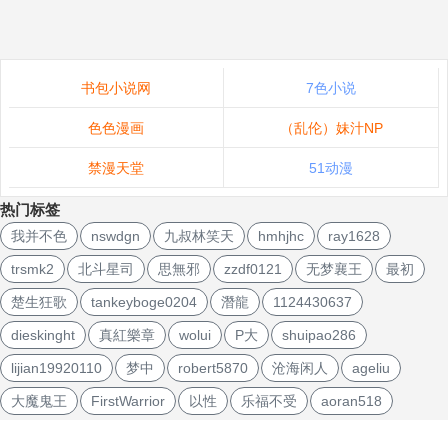
书包小说网
7色小说
色色漫画
（乱伦）妹汁NP
禁漫天堂
51动漫
热门标签
我并不色
nswdgn
九叔林笑天
hmhjhc
ray1628
trsmk2
北斗星司
思無邪
zzdf0121
无梦襄王
最初
楚生狂歌
tankeyboge0204
潛龍
1124430637
dieskinght
真紅樂章
wolui
P大
shuipao286
lijian19920110
梦中
robert5870
沧海闲人
ageliu
大魔鬼王
FirstWarrior
以性
乐福不受
aoran518
文